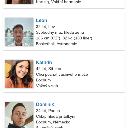
Karting, Vnitřní harmonie
Leon
32 let, Lev
Svobodný muž hledá ženu
186 cm (6'2"), 82 kg (180 liber)
Basketball, Astronomie
Kathrin
42 let, Střelec
Chci poznat vášnivého muže
Bochum
Vážný vztah
Dominik
24 let, Panna
Chlap hledá přítelkyni
Bochum, Německo
Skutečný vztah