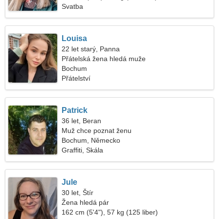
Svatba
Louisa
22 let starý, Panna
Přátelská žena hledá muže
Bochum
Přátelství
Patrick
36 let, Beran
Muž chce poznat ženu
Bochum, Německo
Graffiti, Skála
Jule
30 let, Štír
Žena hledá pár
162 cm (5'4"), 57 kg (125 liber)