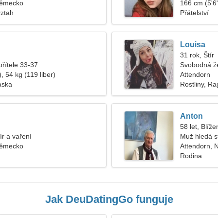
Německo
166 cm (5'6"
vztah
Přátelství
Louisa
31 rok, Štír
přítele 33-37
Svobodná ž
, 54 kg (119 liber)
Attendorn
áska
Rostliny, R
Anton
58 let, Blíže
vír a vaření
Muž hledá s
Německo
Attendorn,
Rodina
Jak DeuDatingGo funguje