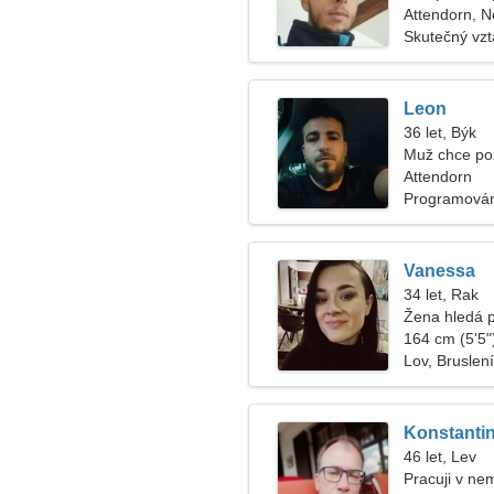
Attendorn, 
Skutečný vz
Leon
36 let, Býk
Muž chce po
Attendorn
Programován
Vanessa
34 let, Rak
Žena hledá 
164 cm (5'5")
Lov, Bruslení
Konstanti
46 let, Lev
Pracuji v nem