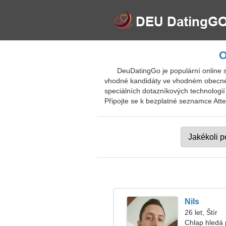
O
DeuDatingGo je populární online 
vhodné kandidáty ve vhodném obecném
speciálních dotazníkových technologií
Připojte se k bezplatné seznamce Atten
Nils
26 let, Štír
Chlap hledá p