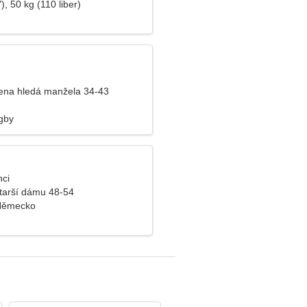
), 50 kg (110 liber)
ena hledá manžela 34-43
agby
nci
tarší dámu 48-54
 Německo