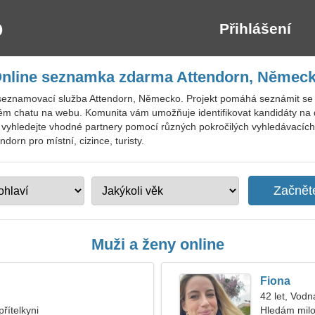
Přihlášení
nline seznamka zdarma Attendorn, Němec
seznamovací služba Attendorn, Německo. Projekt pomáhá seznámit se s
 chatu na webu. Komunita vám umožňuje identifikovat kandidáty na 
 vyhledejte vhodné partnery pomocí různých pokročilých vyhledávacích fi
dorn pro místní, cizince, turisty.
Muži a ženy online
Fiona
42 let, Vodn
řítelkyni
Hledám milo