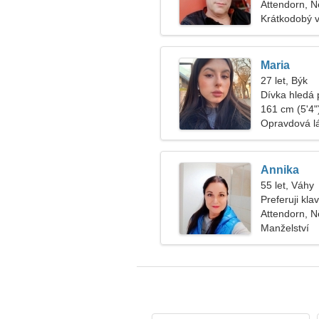
Attendorn, 
Krátkodobý 
Maria
27 let, Býk
Dívka hledá 
161 cm (5'4")
Opravdová l
Annika
55 let, Váhy
Preferuji kla
Attendorn, 
Manželství