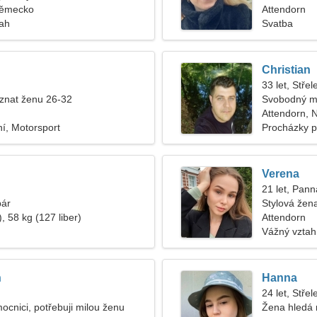
Německo
Attendorn
tah
Svatba
Christian
33 let, Střel
znat ženu 26-32
Svobodný m
Attendorn,
í, Motorsport
Procházky p
Verena
21 let, Pann
pár
Stylová žen
, 58 kg (127 liber)
Attendorn
Vážný vztah
n
Hanna
24 let, Střel
ocnici, potřebuji milou ženu
Žena hledá