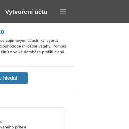
Vytvoření účtu
ko
e zajímavými účastníky, vybrat
dlouhodobé milostné vztahy. Pomocí
ltrů z velké databáze profilů členů.
ář
vaného přítele