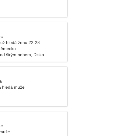
ec
už hledá ženu 22-28
 Německo
od širým nebem, Disko
a
a hledá muže
ec
 muže