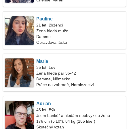
Chemie, Vaření
Pauline
21 let, Blíženci
Žena hledá muže
Damme
Opravdová láska
Maria
35 let, Lev
Žena hledá pár 36-42
Damme, Německo
Práce na zahradě, Horolezectví
Adrian
43 let, Býk
Jsem bankéř a hledám neobvyklou ženu
176 cm (5'10"), 84 kg (185 liber)
Skutečný vztah