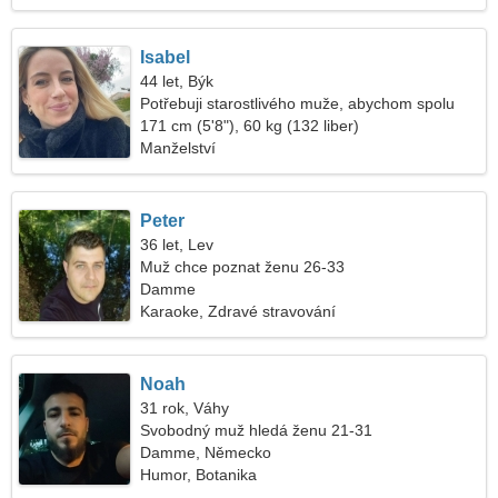
Isabel
44 let, Býk
Potřebuji starostlivého muže, abychom spolu
tančili
171 cm (5'8"), 60 kg (132 liber)
Manželství
Peter
36 let, Lev
Muž chce poznat ženu 26-33
Damme
Karaoke, Zdravé stravování
Noah
31 rok, Váhy
Svobodný muž hledá ženu 21-31
Damme, Německo
Humor, Botanika