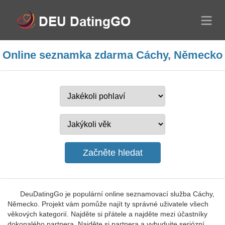
Online seznamka zdarma Cáchy, Německo
DeuDatingGo je populární online seznamovací služba Cáchy,
Německo. Projekt vám pomůže najít ty správné uživatele všech
věkových kategorií. Najděte si přátele a najděte mezi účastníky
dokonalého partnera. Najděte si partnera a vybudujte seriózní