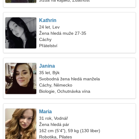
Jízda na kajaku, Zdatnost
Kathrin
24 let, Lev
Žena hledá muže 27-35
Cáchy
Přátelství
Janina
35 let, Býk
Svobodná žena hledá manžela
Cáchy, Německo
Biologie, Ochutnávka vína
Maria
31 rok, Vodnář
Žena hledá pár
162 cm (5'4"), 59 kg (130 liber)
Robotika, Pilates