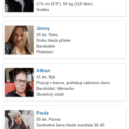
174 cm (5'9"), 50 kg (110 liber)
Svatba
Jenny
25 let, Ryby
Dívka hledá přítele
Barsbüttel
Přátelství
Alihan
41 let, Býk
Pracuji v bance, potřebuji vášnivou ženu
Barsbüttel, Německo
Skutečný vztah
Paula
35 let, Panna
Svobodná žena hledá manžela 36-45