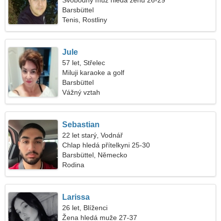
Svobodný muž hledá ženu 26-29
Barsbüttel
Tenis, Rostliny
Jule
57 let, Střelec
Miluji karaoke a golf
Barsbüttel
Vážný vztah
Sebastian
22 let starý, Vodnář
Chlap hledá přítelkyni 25-30
Barsbüttel, Německo
Rodina
Larissa
26 let, Blíženci
Žena hledá muže 27-37