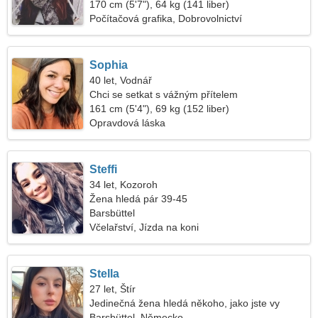
170 cm (5'7"), 64 kg (141 liber)
Počítačová grafika, Dobrovolnictví
Sophia
40 let, Vodnář
Chci se setkat s vážným přítelem
161 cm (5'4"), 69 kg (152 liber)
Opravdová láska
Steffi
34 let, Kozoroh
Žena hledá pár 39-45
Barsbüttel
Včelařství, Jízda na koni
Stella
27 let, Štír
Jedinečná žena hledá někoho, jako jste vy
Barsbüttel, Německo