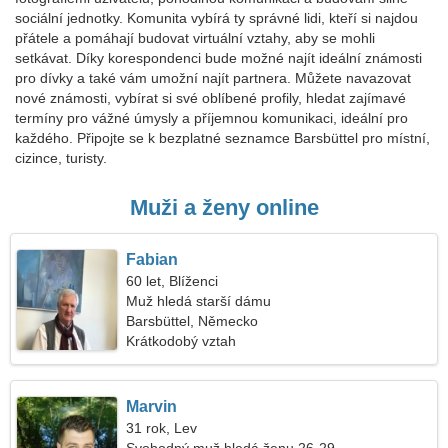
sociální jednotky. Komunita vybírá ty správné lidi, kteří si najdou
přátele a pomáhají budovat virtuální vztahy, aby se mohli
setkávat. Díky korespondenci bude možné najít ideální známosti
pro dívky a také vám umožní najít partnera. Můžete navazovat
nové známosti, vybírat si své oblíbené profily, hledat zajímavé
termíny pro vážné úmysly a příjemnou komunikaci, ideální pro
každého. Připojte se k bezplatné seznamce Barsbüttel pro místní,
cizince, turisty.
Muži a ženy online
Fabian
60 let, Blíženci
Muž hledá starší dámu
Barsbüttel, Německo
Krátkodobý vztah
Marvin
31 rok, Lev