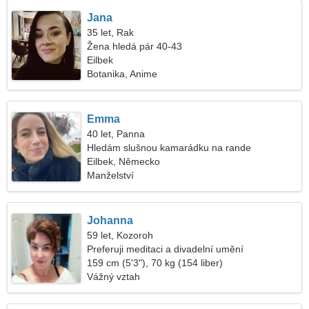
Jana
35 let, Rak
Žena hledá pár 40-43
Eilbek
Botanika, Anime
Emma
40 let, Panna
Hledám slušnou kamarádku na rande
Eilbek, Německo
Manželství
Johanna
59 let, Kozoroh
Preferuji meditaci a divadelní umění
159 cm (5'3"), 70 kg (154 liber)
Vážný vztah