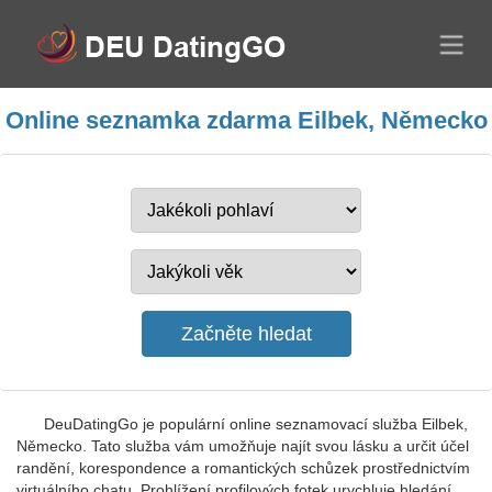
Online seznamka zdarma Eilbek, Německo
DeuDatingGo je populární online seznamovací služba Eilbek,
Německo. Tato služba vám umožňuje najít svou lásku a určit účel
randění, korespondence a romantických schůzek prostřednictvím
virtuálního chatu. Prohlížení profilových fotek urychluje hledání