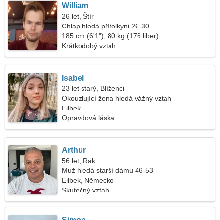
William
26 let, Štír
Chlap hledá přítelkyni 26-30
185 cm (6'1"), 80 kg (176 liber)
Krátkodobý vztah
Isabel
23 let starý, Blíženci
Okouzlující žena hledá vážný vztah
Eilbek
Opravdová láska
Arthur
56 let, Rak
Muž hledá starší dámu 46-53
Eilbek, Německo
Skutečný vztah
Simon