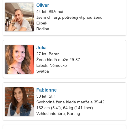
Oliver
44 let, Blíženci
Jsem chirurg, potřebuji vtipnou ženu
Eilbek
Rodina
Julia
27 let, Beran
Žena hledá muže 29-37
Eilbek, Německo
Svatba
Fabienne
33 let, Štír
Svobodná žena hledá manžela 35-42
162 cm (5'4"), 64 kg (141 liber)
Vzhled interiéru, Karting