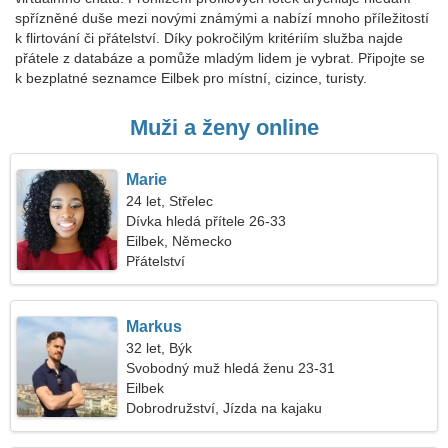
spřízněné duše mezi novými známými a nabízí mnoho příležitostí
k flirtování či přátelství. Díky pokročilým kritériím služba najde
přátele z databáze a pomůže mladým lidem je vybrat. Připojte se
k bezplatné seznamce Eilbek pro místní, cizince, turisty.
Muži a ženy online
Marie
24 let, Střelec
Dívka hledá přítele 26-33
Eilbek, Německo
Přátelství
Markus
32 let, Býk
Svobodný muž hledá ženu 23-31
Eilbek
Dobrodružství, Jízda na kajaku