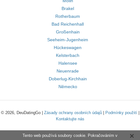
Mölln
Brakel
Rotherbaum
Bad Reichenhall
Großenhain
Seeheim-Jugenheim
Hückeswagen
Kelsterbach
Halensee
Neuenrade
Doberlug-Kirchhain
Německo
© 2026, DeuDatingGo |
Zásady ochrany osobních údajů
|
Podmínky použití
|
Kontaktujte nás
Tento web používá soubory cookie. Pokračováním v