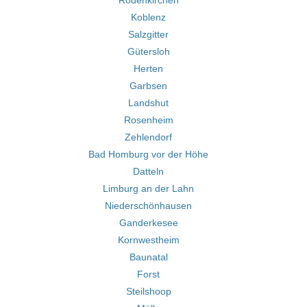
Rodenkirchen
Koblenz
Salzgitter
Gütersloh
Herten
Garbsen
Landshut
Rosenheim
Zehlendorf
Bad Homburg vor der Höhe
Datteln
Limburg an der Lahn
Niederschönhausen
Ganderkesee
Kornwestheim
Baunatal
Forst
Steilshoop