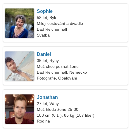
Sophie
58 let, Býk
Miluji cestování a divadlo
Bad Reichenhall
Svatba
Daniel
35 let, Ryby
Muž chce poznat ženu
Bad Reichenhall, Německo
Fotografie, Opalování
Jonathan
27 let, Váhy
Muž hledá ženu 25-30
183 cm (6'1"), 85 kg (187 liber)
Rodina