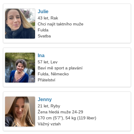
Julie
43 let, Rak
Chci najít taktního muže
Fulda
Svatba
Ina
57 let, Lev
Baví mě sport a plavání
Fulda, Německo
Přátelství
Jenny
21 let, Ryby
Žena hledá muže 24-29
170 cm (5'7"), 54 kg (119 liber)
Vážný vztah