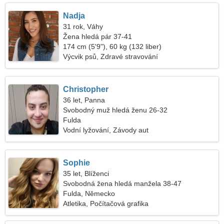
Nadja
31 rok, Váhy
Žena hledá pár 37-41
174 cm (5'9"), 60 kg (132 liber)
Výcvik psů, Zdravé stravování
Christopher
36 let, Panna
Svobodný muž hledá ženu 26-32
Fulda
Vodní lyžování, Závody aut
Sophie
35 let, Blíženci
Svobodná žena hledá manžela 38-47
Fulda, Německo
Atletika, Počítačová grafika