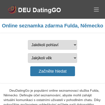
Online seznamka zdarma Fulda, Německo
DeuDatingGo je populární online seznamovací služba Fulda,
Německo. Definujte účel seznamování, abyste mohli zahájit
virtuální komunikaci s ostatními uživateli v pohodlném chatu. Díky
pokročilým možnostem vyhledávání můžete najít dokonalého