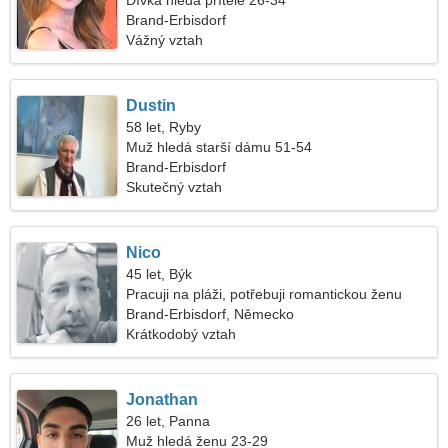
Dívka hledá přítele 26-34
Brand-Erbisdorf
Vážný vztah
Dustin
58 let, Ryby
Muž hledá starší dámu 51-54
Brand-Erbisdorf
Skutečný vztah
Nico
45 let, Býk
Pracuji na pláži, potřebuji romantickou ženu
Brand-Erbisdorf, Německo
Krátkodobý vztah
Jonathan
26 let, Panna
Muž hledá ženu 23-29