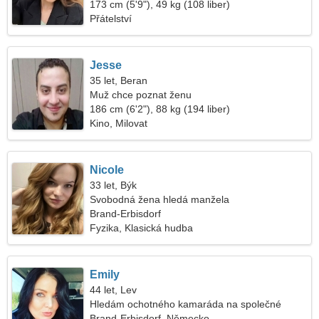
173 cm (5'9"), 49 kg (108 liber)
Přátelství
Jesse
35 let, Beran
Muž chce poznat ženu
186 cm (6'2"), 88 kg (194 liber)
Kino, Milovat
Nicole
33 let, Býk
Svobodná žena hledá manžela
Brand-Erbisdorf
Fyzika, Klasická hudba
Emily
44 let, Lev
Hledám ochotného kamaráda na společné
lyžování
Brand-Erbisdorf, Německo