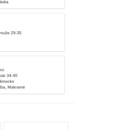
láska
 muže 29-35
nci
pár 34-40
Německo
udba, Makramé