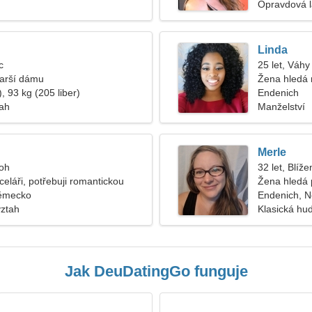
Opravdová 
Linda
c
25 let, Váhy
tarší dámu
Žena hledá
, 93 kg (205 liber)
Endenich
tah
Manželství
Merle
roh
32 let, Blíže
celáři, potřebuji romantickou
Žena hledá 
Německo
Endenich, 
vztah
Klasická h
Jak DeuDatingGo funguje