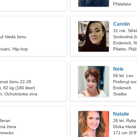
Přátelství
Carolin
31 rok, Stře
ž hledá ženu
Svobodná ž
Endenich, 
ování, Hip-hop
Pilates, Pláž
Nele
56 let, Lev
znat ženu 22-28
Preferuji sur
, 82 kg (180 liber)
Endenich
í, Ochutnávka vína
Svatba
Natalie
 Beran
26 let, Ryby
tná žena
Dívka hledá 
Německo
171 cm (5'8"