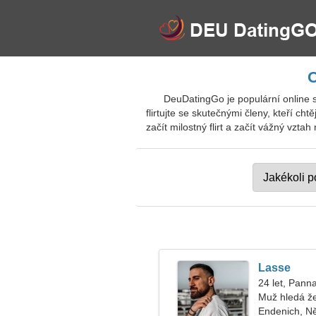
O
DeuDatingGo je populární online 
flirtujte se skutečnými členy, kteří ch
začít milostný flirt a začít vážný vzta
Lasse
24 let, Pann
Muž hledá ž
Endenich, 