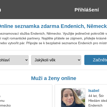
Přihlášení
nline seznamka zdarma Endenich, Němec
seznamovací služba Endenich, Německo. Využijte jedinečné pokročilé vy
tějí najít romantické partnery. Najděte přátele se zájmem, přidejte krás
h nebo vytvořit pár. Připojte se k bezplatné seznamce Endenich pro místní,
Muži a ženy online
Isabel
a
44 let, Štír
enu
Hledám ideá
Německo
Endenich