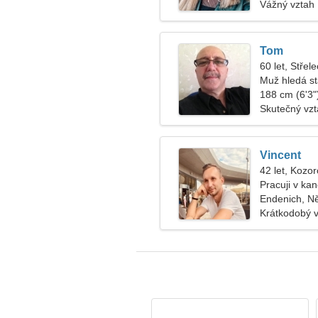
Vážný vztah
Tom
60 let, Střele
Muž hledá s
188 cm (6'3")
Skutečný vz
Vincent
42 let, Kozo
Pracuji v kan
ženu
Endenich, 
Krátkodobý 