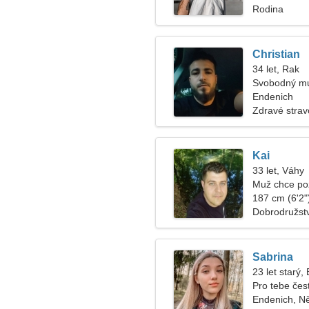
Rodina
Christian
34 let, Rak
Svobodný mu
Endenich
Zdravé strav
Kai
33 let, Váhy
Muž chce po
187 cm (6'2")
Dobrodružstv
Sabrina
23 let starý,
Pro tebe čes
Endenich, 