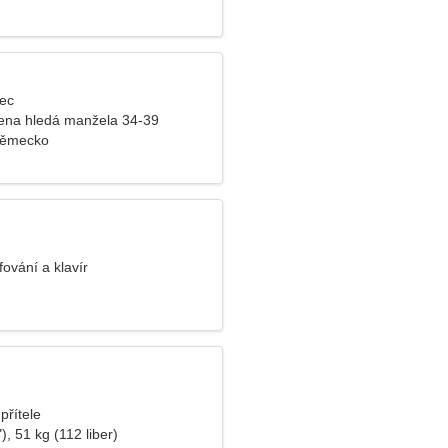
lec
ena hledá manžela 34-39
Německo
fování a klavír
přítele
), 51 kg (112 liber)