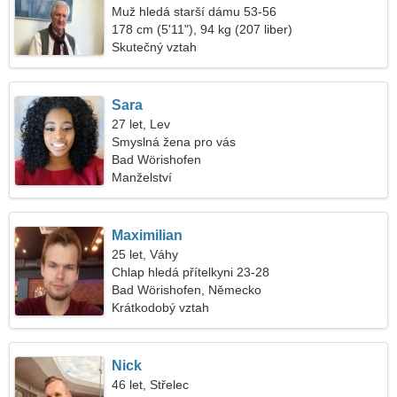
Muž hledá starší dámu 53-56
178 cm (5'11"), 94 kg (207 liber)
Skutečný vztah
Sara
27 let, Lev
Smyslná žena pro vás
Bad Wörishofen
Manželství
Maximilian
25 let, Váhy
Chlap hledá přítelkyni 23-28
Bad Wörishofen, Německo
Krátkodobý vztah
Nick
46 let, Střelec