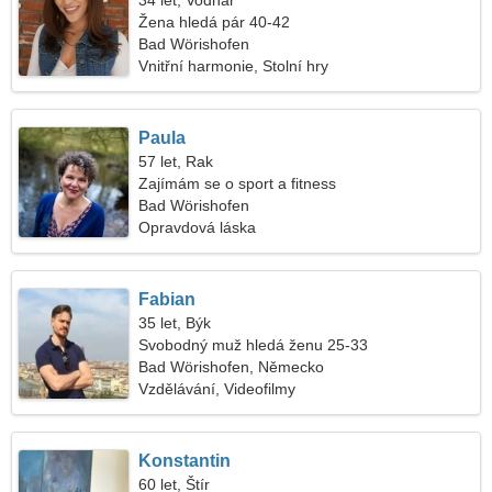
34 let, Vodnář
Žena hledá pár 40-42
Bad Wörishofen
Vnitřní harmonie, Stolní hry
Paula
57 let, Rak
Zajímám se o sport a fitness
Bad Wörishofen
Opravdová láska
Fabian
35 let, Býk
Svobodný muž hledá ženu 25-33
Bad Wörishofen, Německo
Vzdělávání, Videofilmy
Konstantin
60 let, Štír