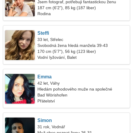
Jsem fotograf, potřebuji fantastickou ženu
187 cm (6'2"), 85 kg (187 liber)
Rodina
Steffi
33 let, Střelec
Svobodná žena hledá manžela 39-43
170 cm (5'7"), 56 kg (123 liber)
Vodní lyžování, Balet
Emma
42 let, Váhy
Hledám pohodového muže na společné
cestování
Bad Wörishofen
Přátelství
Simon
31 rok, Vodnář
Muž chce poznat ženu 26-31