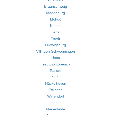
Chemnitz
Braunschweig
Magdeburg
Mohuč
Nippes
Jena
Trevír
Ludwigsburg
Villingen-Schwenningen
Unna
Treptow-Köpenick
Rastatt
Suhl
Hückelhoven
Ettlingen
Warendorf
Itzehoe
Marienfelde