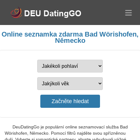
Online seznamka zdarma Bad Wörishofen,
Německo
DeuDatingGo je populární online seznamovací služba Bad
Wörishofen, Německo. Pomocí filtrů najděte svou spřízněnou
duši. Vyberte si romantické partnery, abyste vybudovali vážné