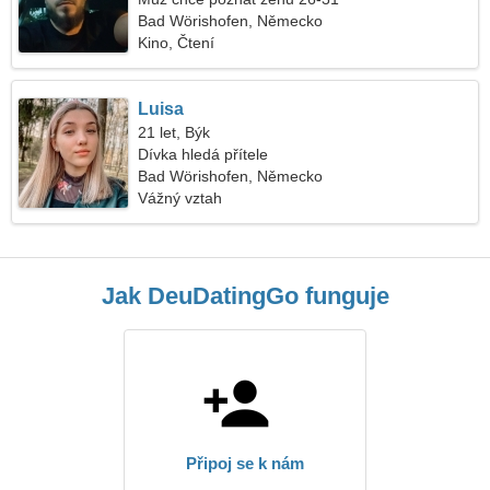
Bad Wörishofen, Německo
Kino, Čtení
Luisa
21 let, Býk
Dívka hledá přítele
Bad Wörishofen, Německo
Vážný vztah
Jak DeuDatingGo funguje
Připoj se k nám