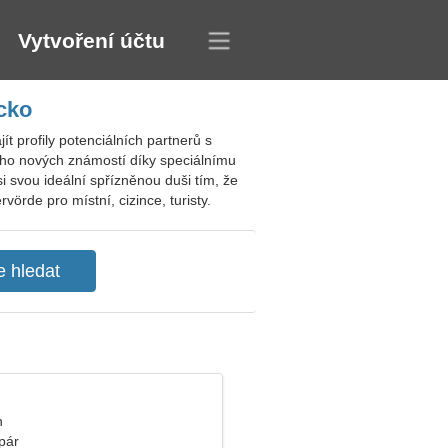
Vytvoření účtu
cko
profily potenciálních partnerů s
oho nových známostí díky speciálnímu
 svou ideální spřízněnou duši tím, že
rde pro místní, cizince, turisty.
n
pár