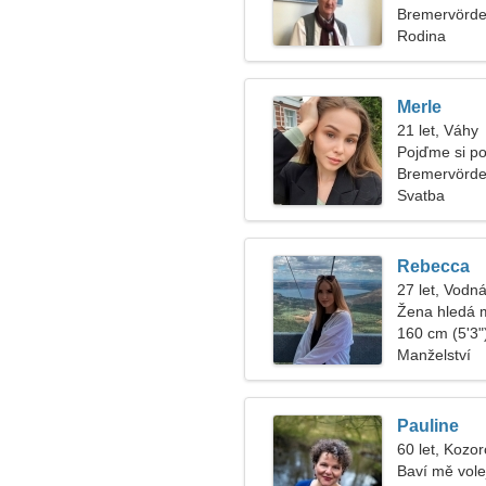
Bremervörd
Rodina
Merle
21 let, Váhy
Pojďme si po
Bremervörd
Svatba
Rebecca
27 let, Vodná
Žena hledá 
160 cm (5'3")
Manželství
Pauline
60 let, Kozo
Baví mě vole