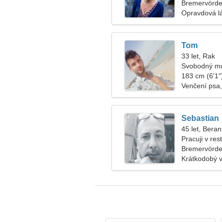
Bremervörd
Opravdová l
Tom
33 let, Rak
Svobodný mu
183 cm (6'1")
Venčení psa,
Sebastian
45 let, Beran
Pracuji v re
ženu
Bremervörd
Krátkodobý 