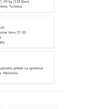
), 60 kg (132 liber)
ivity, Turistika
roh
znat ženu 27-33
e
gby
dvážného přítele na společné
e, Německo