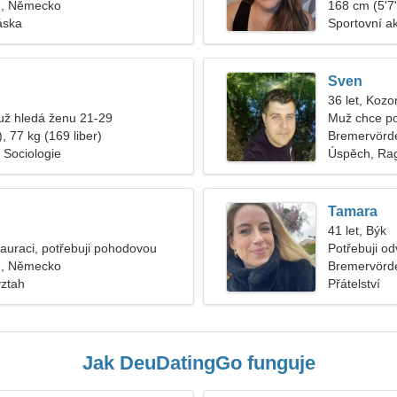
e, Německo
168 cm (5'7"
áska
Sportovní akt
Sven
36 let, Kozo
ž hledá ženu 21-29
Muž chce po
, 77 kg (169 liber)
Bremervörd
 Sociologie
Úspěch, Ra
Tamara
41 let, Býk
stauraci, potřebuji pohodovou
Potřebuji o
e, Německo
lyžování
Bremervörd
vztah
Přátelství
Jak DeuDatingGo funguje