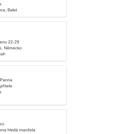
e
ra, Balet
ženu 22-29
e, Německo
tah
, Panna
přítele
e
nci
ena hledá manžela