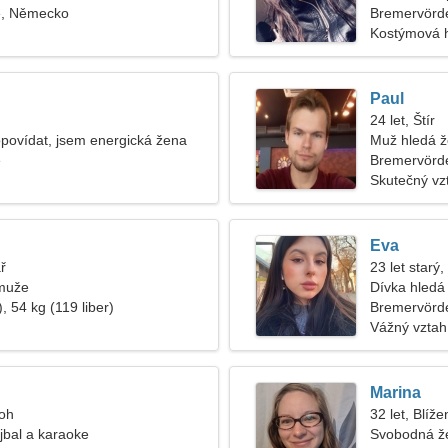
e, Německo
Bremervörd
Kostýmová h
Paul
24 let, Štír
povídat, jsem energická žena
Muž hledá 
e
Bremervörd
Skutečný vz
Eva
ř
23 let starý
muže
Dívka hledá 
, 54 kg (119 liber)
Bremervörd
Vážný vztah
Marina
roh
32 let, Blíže
jbal a karaoke
Svobodná ž