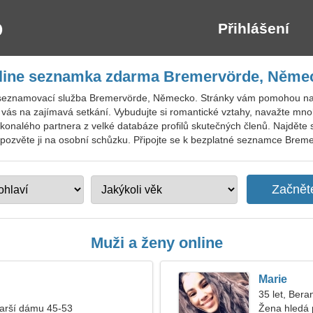
Přihlášení
line seznamka zdarma Bremervörde, Něme
seznamovací služba Bremervörde, Německo. Stránky vám pomohou najít 
t vás na zajímavá setkání. Vybudujte si romantické vztahy, navažte mn
onalého partnera z velké databáze profilů skutečných členů. Najděte si
ozvěte ji na osobní schůzku. Připojte se k bezplatné seznamce Bremervö
Muži a ženy online
Marie
35 let, Bera
tarší dámu 45-53
Žena hledá 