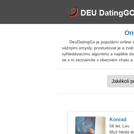
On
DeuDatingGo je populární online 
vážnými úmysly, prostudovat je a zvá
vyhledávacímu algoritmu a najděte dok
se s ní seznámíte v obecném chatu a p
Konrad
56 let, Lev
Muž hledá s