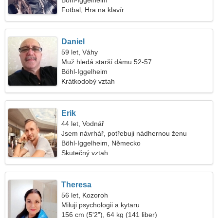
Böhl-Iggelheim
Fotbal, Hra na klavír
Daniel
59 let, Váhy
Muž hledá starší dámu 52-57
Böhl-Iggelheim
Krátkodobý vztah
Erik
44 let, Vodnář
Jsem návrhář, potřebuji nádhernou ženu
Böhl-Iggelheim, Německo
Skutečný vztah
Theresa
56 let, Kozoroh
Miluji psychologii a kytaru
156 cm (5'2"), 64 kg (141 liber)