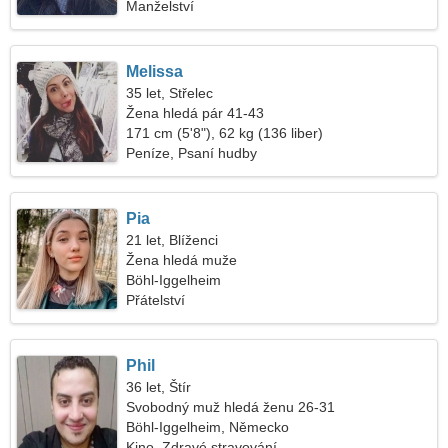
Manželství
Melissa
35 let, Střelec
Žena hledá pár 41-43
171 cm (5'8"), 62 kg (136 liber)
Peníze, Psaní hudby
Pia
21 let, Blíženci
Žena hledá muže
Böhl-Iggelheim
Přátelství
Phil
36 let, Štír
Svobodný muž hledá ženu 26-31
Böhl-Iggelheim, Německo
Kino, Zdravé stravování