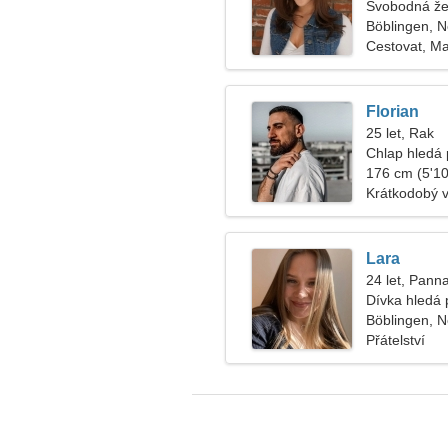
Svobodná že
Böblingen, 
Cestovat, Ma
Florian
25 let, Rak
Chlap hledá p
176 cm (5'10"
Krátkodobý 
Lara
24 let, Pann
Dívka hledá 
Böblingen, 
Přátelství