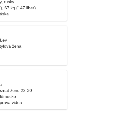
y, rusky
), 67 kg (147 liber)
láska
 Lev
tylová žena
a
znat ženu 22-30
 Německo
Úprava videa