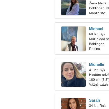
Žena hledá 
Böblingen, 
Manželství
Michael
60 let, Býk
Muž hledá s
Böblingen
Rodina
Michelle
41 let, Býk
Hledám odvá
výlet
160 cm (5'3")
Vážný vztah
Sarah
34 let, Rak