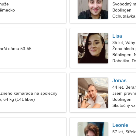
muže
Svobodný m
Německo
Böblingen
Ochutnávka 
Lisa
35 let, Váhy
tarší dámu 53-55
Žena hledá 
Böblingen,
Robotika, D
Jonas
44 let, Bera
žného kamaráda na společný
Jsem právní
, 64 kg (141 liber)
Böblingen
Skutečný vz
Leonie
57 let, Střel