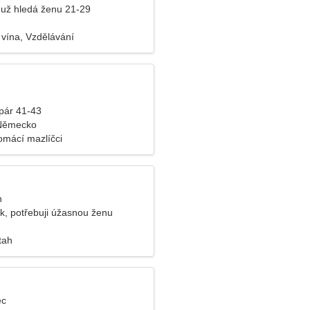
už hledá ženu 21-29
vína, Vzdělávání
pár 41-43
 Německo
omácí mazlíčci
n
k, potřebuji úžasnou ženu
tah
ec