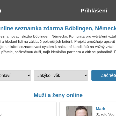
Přihlášení
nline seznamka zdarma Böblingen, Němec
seznamovací služba Böblingen, Německo. Komunita pro vytváření vztahů
 hledání lidí na základě pokročilých kritérií. Projekt umožňuje upravit 
jte unikátní seznamovací systém k nalezení kandidátů na vážný vztah, 
 přátele, spřízněnou duši, najít ideálního partnera a cítit se pohodlně.
Muži a ženy online
Mark
roh
31 rok, Vod