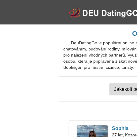
O
DeuDatingGo je populární online 
chatováním, budování rodiny, milování a
pro nalezení vhodných partnerů. Využi
osobu, která je připravena získat nové
Böblingen pro místní, cizince, turisty.
Sophia
27 let, Kozo