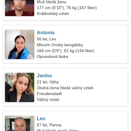
Muž hledá ženu
177 cm (5'10"), 76 kg (167 liber)
Krátkodobý vztah
Antonia
56 let, Lev
Mluvím čínsky bengálsky
166 cm (5'6"), 61 kg (134 liber)
Opravdová láska
Janina
21 let, Váhy
Útulná žena hledá vážný vztah
Freudenstadt
Vážný vztah
Leo
57 let, Panna
Muž hledá starší dámu