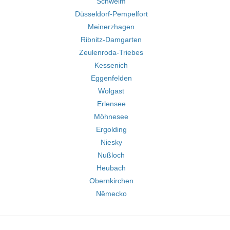
Schwelm
Düsseldorf-Pempelfort
Meinerzhagen
Ribnitz-Damgarten
Zeulenroda-Triebes
Kessenich
Eggenfelden
Wolgast
Erlensee
Möhnesee
Ergolding
Niesky
Nußloch
Heubach
Obernkirchen
Německo