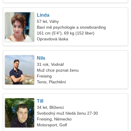
Linda
57 let, Váhy
Baví mě psychologie a snowboarding
161 cm (5'4"), 69 kg (152 liber)
Opravdová láska
Nils
31 rok, Vodnář
Muž chce poznat ženu
Freising
Tenis, Plachtění
Till
34 let, Blíženci
Svobodný muž hledá ženu 27-30
Freising, Německo
Motorsport, Golf