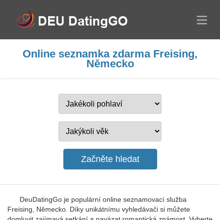
Online seznamka zdarma Freising,
Německo
DeuDatingGo je populární online seznamovací služba
Freising, Německo. Díky unikátnímu vyhledávači si můžete
domluvit zajímavá setkání a navázat romantická známost. Vyberte