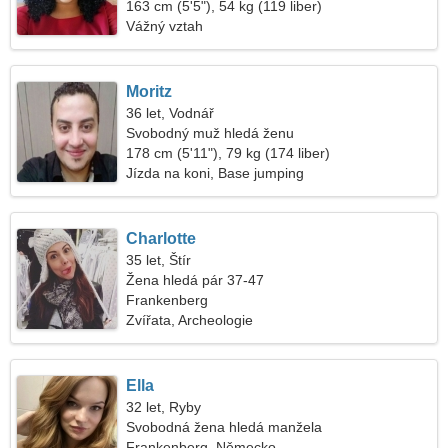
163 cm (5'5"), 54 kg (119 liber)
Vážný vztah
Moritz
36 let, Vodnář
Svobodný muž hledá ženu
178 cm (5'11"), 79 kg (174 liber)
Jízda na koni, Base jumping
Charlotte
35 let, Štír
Žena hledá pár 37-47
Frankenberg
Zvířata, Archeologie
Ella
32 let, Ryby
Svobodná žena hledá manžela
Frankenberg, Německo