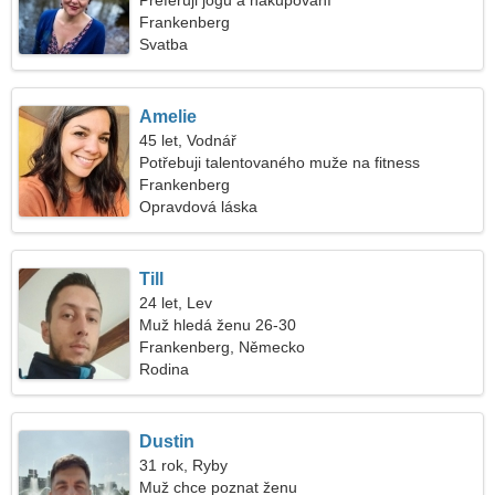
Preferuji jógu a nakupování
Frankenberg
Svatba
Amelie
45 let, Vodnář
Potřebuji talentovaného muže na fitness
Frankenberg
Opravdová láska
Till
24 let, Lev
Muž hledá ženu 26-30
Frankenberg, Německo
Rodina
Dustin
31 rok, Ryby
Muž chce poznat ženu