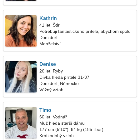
Kathrin
41 let, Štír
Potřebuji fantastického přítele, abychom spolu
tančili
Donzdorf
Manželství
Denise
26 let, Ryby
Dívka hledá přítele 31-37
Donzdorf, Německo
Vážný vztah
Timo
60 let, Vodnář
Muž hledá starší dámu
177 cm (5'10"), 84 kg (185 liber)
Krátkodobý vztah