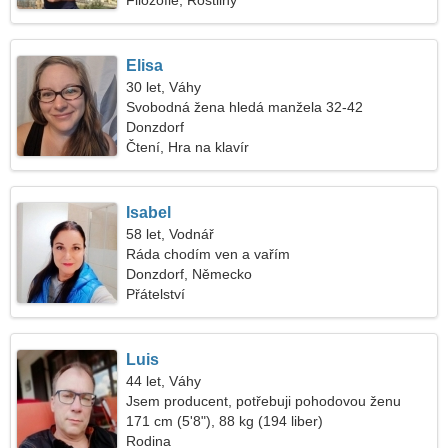
Filozofie, Rostliny
Elisa
30 let, Váhy
Svobodná žena hledá manžela 32-42
Donzdorf
Čtení, Hra na klavír
Isabel
58 let, Vodnář
Ráda chodím ven a vařím
Donzdorf, Německo
Přátelství
Luis
44 let, Váhy
Jsem producent, potřebuji pohodovou ženu
171 cm (5'8"), 88 kg (194 liber)
Rodina