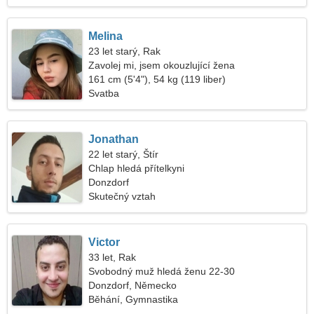
Melina
23 let starý, Rak
Zavolej mi, jsem okouzlující žena
161 cm (5'4"), 54 kg (119 liber)
Svatba
Jonathan
22 let starý, Štír
Chlap hledá přítelkyni
Donzdorf
Skutečný vztah
Victor
33 let, Rak
Svobodný muž hledá ženu 22-30
Donzdorf, Německo
Běhání, Gymnastika