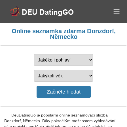
Online seznamka zdarma Donzdorf,
Německo
DeuDatingGo je populární online seznamovací služba
Donzdorf, Německo. Díky pokročilým možnostem vyhledávání
vám projekt umožňuje zjistit informace o jeho účastnících za