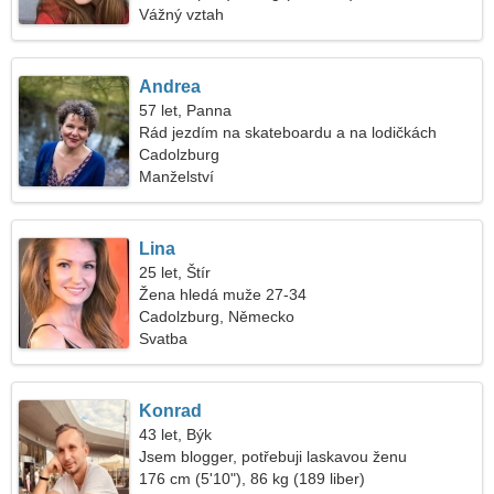
Vážný vztah
Andrea
57 let, Panna
Rád jezdím na skateboardu a na lodičkách
Cadolzburg
Manželství
Lina
25 let, Štír
Žena hledá muže 27-34
Cadolzburg, Německo
Svatba
Konrad
43 let, Býk
Jsem blogger, potřebuji laskavou ženu
176 cm (5'10"), 86 kg (189 liber)