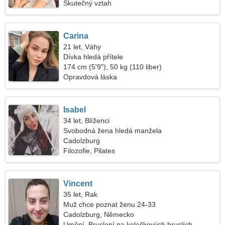
Skutečný vztah
Carina
21 let, Váhy
Dívka hledá přítele
174 cm (5'9"), 50 kg (110 liber)
Opravdová láska
Isabel
34 let, Blíženci
Svobodná žena hledá manžela
Cadolzburg
Filozofie, Pilates
Vincent
35 let, Rak
Muž chce poznat ženu 24-33
Cadolzburg, Německo
Umění, Bruslení na kolečkových bruslích