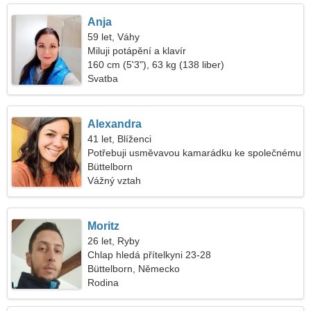
Anja
59 let, Váhy
Miluji potápění a klavír
160 cm (5'3"), 63 kg (138 liber)
Svatba
Alexandra
41 let, Blíženci
Potřebuji usměvavou kamarádku ke společnému
tanci
Büttelborn
Vážný vztah
Moritz
26 let, Ryby
Chlap hledá přítelkyni 23-28
Büttelborn, Německo
Rodina