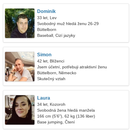
Dominik
33 let, Lev
Svobodný muž hledá ženu 26-29
Büttelborn
Baseball, Cizí jazyky
Simon
42 let, Blíženci
Jsem účetní, potřebuji atraktivní ženu
Büttelborn, Německo
Skutečný vztah
Laura
34 let, Kozoroh
Svobodná žena hledá manžela
166 cm (5'6"), 62 kg (136 liber)
Base jumping, Čtení