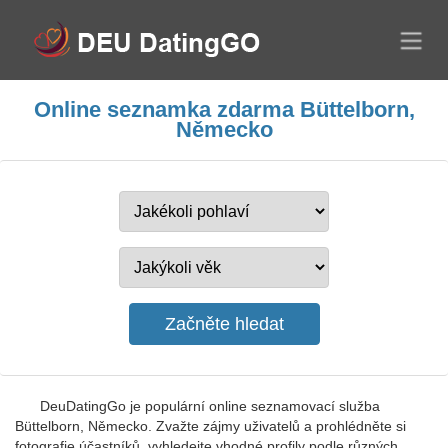
Online seznamka zdarma Büttelborn,
Německo
DeuDatingGo je populární online seznamovací služba
Büttelborn, Německo. Zvažte zájmy uživatelů a prohlédněte si
fotografie účastníků, vyhledejte vhodné profily podle různých