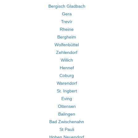
Bergisch Gladbach
Gera
Trevír
Rheine
Bergheim
Wolfenbüttel
Zehlendorf
Willich
Hennef
Coburg
Warendorf
St. Ingbert
Eving
Ottensen
Balingen
Bad Zwischenahn
St Pauli
Hohen Neuendorf