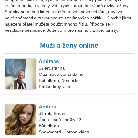
kritérií a budujte vztahy. Zde rychle najdete krásné dívky a ženy.
Stránky pomáhají lidem uspořádat zajímavá setkání, navázat
nové známosti a získat spoustu zajímavých zážitků. K rychlejšímu
nalezení přátel můžete použít mnoho filtrů. Připojte se k
bezplatné seznamce Büttelborn pro místní, cizince, turisty.
Muži a ženy online
Andreas
57 let, Panna
Muž hledá starší dámu
Büttelborn, Německo
Krátkodobý vztah
Andrea
31 rok, Beran
Žena hledá pár 35-42
Büttelborn
Snowboard, Úprava videa