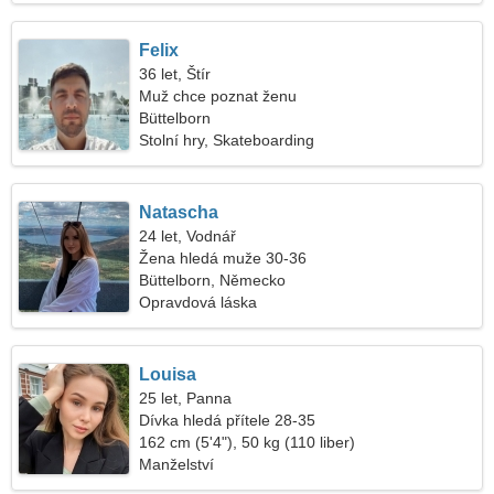
Felix
36 let, Štír
Muž chce poznat ženu
Büttelborn
Stolní hry, Skateboarding
Natascha
24 let, Vodnář
Žena hledá muže 30-36
Büttelborn, Německo
Opravdová láska
Louisa
25 let, Panna
Dívka hledá přítele 28-35
162 cm (5'4"), 50 kg (110 liber)
Manželství