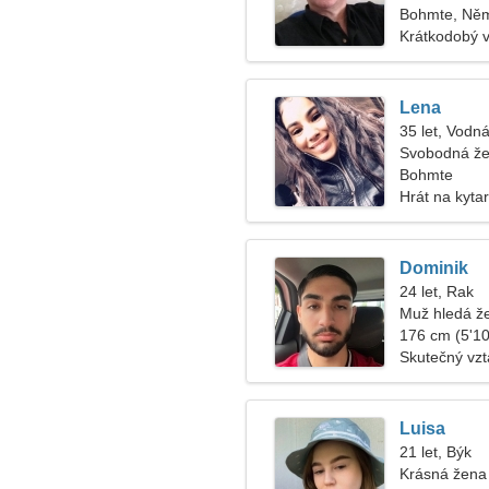
Bohmte, Ně
Krátkodobý 
Lena
35 let, Vodná
Svobodná že
Bohmte
Hrát na kytar
Dominik
24 let, Rak
Muž hledá ž
176 cm (5'10"
Skutečný vz
Luisa
21 let, Býk
Krásná žena 