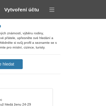
Vytvoření účtu
o
ých známostí, výběru rodiny,
vé přátele, upřesněte své hledání a
édněte si svůj profil a seznamte se s
 pro místní, cizince, turisty.
ec
už hledá ženu 24-29