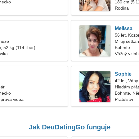
mecko
180 cm (5'11
Rodina
Melissa
56 let, Kozo
muže
Miluji setká
, 52 kg (114 liber)
Bohmte
áska
Vážný vztah
Sophie
42 let, Váhy
pár
Hledám přát
mecko
Bohmte, Ně
Úprava videa
Přátelství
Jak DeuDatingGo funguje