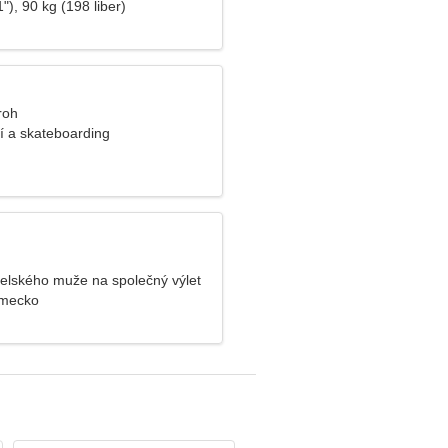
"), 90 kg (198 liber)
roh
ní a skateboarding
elského muže na společný výlet
mecko