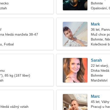
mecko
Bohmte
vztah
Opalování, C
Mark
ř
36 let, Pann
na hledá manžela 38-47
Muž chce po
Bohmte, Ně
u, Fotbal
Kolečkové b
Sarah
22 let starý,
enu
Dívka hledá 
), 85 kg (187 liber)
Bohmte
tah
Manželství
Marc
45 let, Váhy
hledá vážný vztah
Pracuji u ha