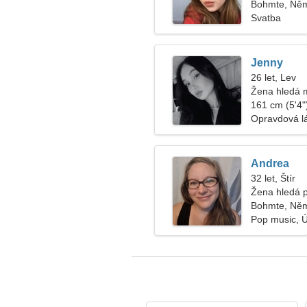
Bohmte, Ně
Svatba
Jenny
26 let, Lev
Žena hledá 
161 cm (5'4")
Opravdová l
Andrea
32 let, Štír
Žena hledá 
Bohmte, Ně
Pop music, 