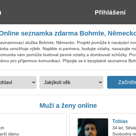
Přihlášení
Online seznamka zdarma Bohmte, Německ
 seznamovací služba Bohmte, Německo. Projekt pomůže k navázání nov
ánka umožňuje výběr. Najděte si partnera, budujte vztahy, navazujte no
Komunita vám pomůže budovat pevné vztahy a domlouvat schůzky. Prohl
tému pro příjemnou komunikaci. Připojte se k bezplatné seznamce Bohmte
Muži a ženy online
Tobias
roh
34 let, Střel
tarší dámu
Svobodný m