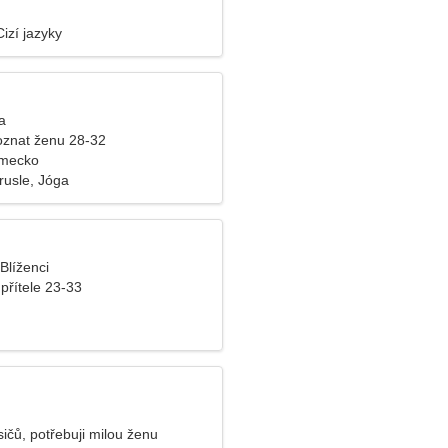
izí jazyky
a
znat ženu 28-32
mecko
rusle, Jóga
 Blíženci
přítele 23-33
sičů, potřebuji milou ženu