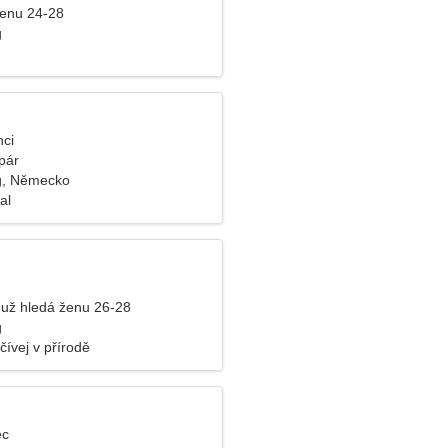
ženu 24-28
g
nci
pár
g, Německo
al
už hledá ženu 26-28
g
ívej v přírodě
ec