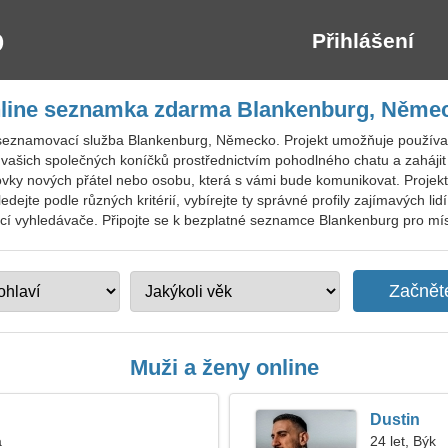
Přihlášení
line seznamka zdarma Blankenburg, Něme
seznamovací služba Blankenburg, Německo. Projekt umožňuje používat 
ašich společných koníčků prostřednictvím pohodlného chatu a zahájit
tovky nových přátel nebo osobu, která s vámi bude komunikovat. Projek
dejte podle různých kritérií, vybírejte ty správné profily zajímavých lidí
cí vyhledávače. Připojte se k bezplatné seznamce Blankenburg pro místní
Muži a ženy online
Dustin
a
24 let, Býk