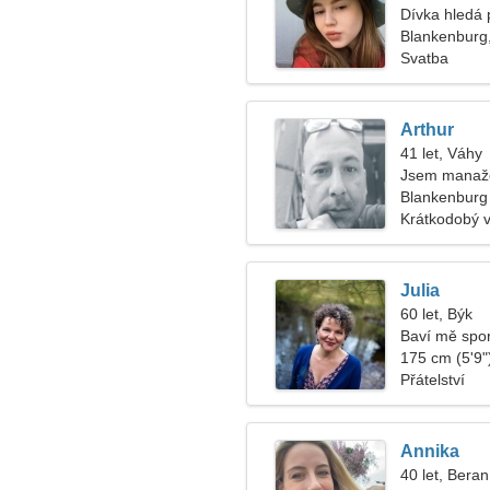
Dívka hledá 
Blankenburg
Svatba
Arthur
41 let, Váhy
Jsem manaže
Blankenburg
Krátkodobý 
Julia
60 let, Býk
Baví mě spor
175 cm (5'9")
Přátelství
Annika
40 let, Beran