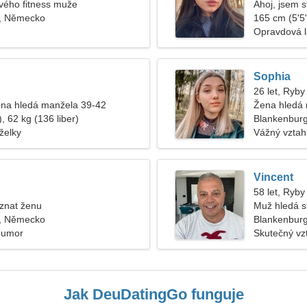
livého fitness muže
Ahoj, jsem s
, Německo
165 cm (5'5"
Opravdová 
Sophia
26 let, Ryby
na hledá manžela 39-42
Žena hledá
, 62 kg (136 liber)
Blankenbur
želky
Vážný vztah
Vincent
58 let, Ryby
znat ženu
Muž hledá s
, Německo
Blankenbur
Humor
Skutečný vz
Jak DeuDatingGo funguje