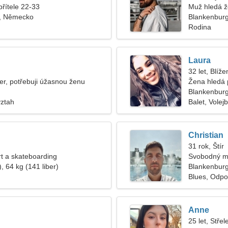
přítele 22-33
Muž hledá 
, Německo
Blankenbur
Rodina
Laura
32 let, Blíže
r, potřebuji úžasnou ženu
Žena hledá 
Blankenbur
vztah
Balet, Volejb
Christian
31 rok, Štír
t a skateboarding
Svobodný m
, 64 kg (141 liber)
Blankenbur
Blues, Odpoč
Anne
25 let, Střel