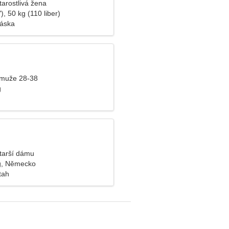
tarostlivá žena
), 50 kg (110 liber)
láska
 muže 28-38
g
tarší dámu
g, Německo
tah