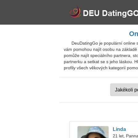
On
DeuDatingGo je populární online 
vám pomohou najít osobu na základě v
pomůže najít speciálního partnera, s
partnerku a setkat se s jeho láskou. Hle
profily všech věkových kategorií pomo
Linda
21 let, Pann