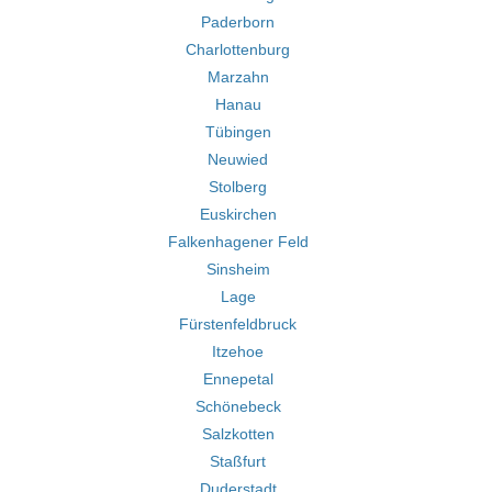
Paderborn
Charlottenburg
Marzahn
Hanau
Tübingen
Neuwied
Stolberg
Euskirchen
Falkenhagener Feld
Sinsheim
Lage
Fürstenfeldbruck
Itzehoe
Ennepetal
Schönebeck
Salzkotten
Staßfurt
Duderstadt