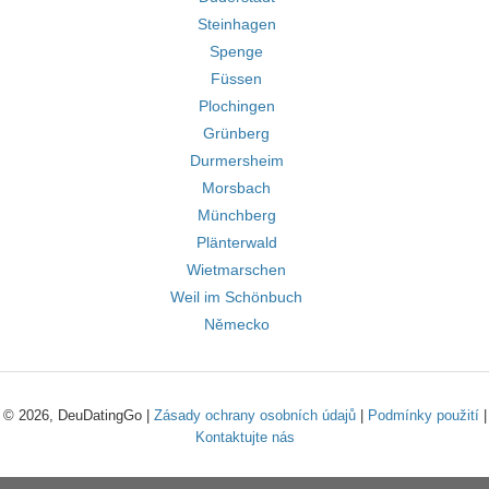
Steinhagen
Spenge
Füssen
Plochingen
Grünberg
Durmersheim
Morsbach
Münchberg
Plänterwald
Wietmarschen
Weil im Schönbuch
Německo
© 2026, DeuDatingGo |
Zásady ochrany osobních údajů
|
Podmínky použití
|
Kontaktujte nás