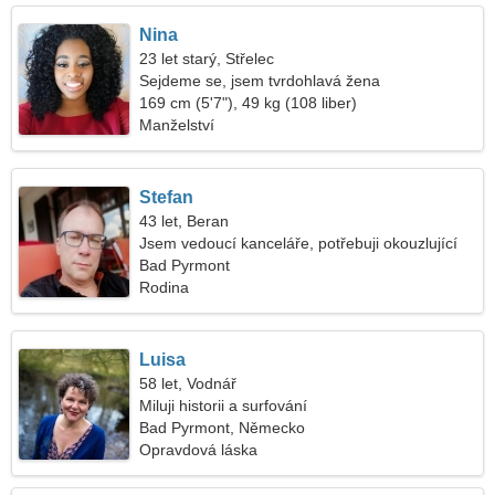
Nina
23 let starý, Střelec
Sejdeme se, jsem tvrdohlavá žena
169 cm (5'7"), 49 kg (108 liber)
Manželství
Stefan
43 let, Beran
Jsem vedoucí kanceláře, potřebuji okouzlující
ženu
Bad Pyrmont
Rodina
Luisa
58 let, Vodnář
Miluji historii a surfování
Bad Pyrmont, Německo
Opravdová láska