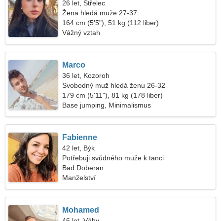
26 let, Střelec
Žena hledá muže 27-37
164 cm (5'5"), 51 kg (112 liber)
Vážný vztah
Marco
36 let, Kozoroh
Svobodný muž hledá ženu 26-32
179 cm (5'11"), 81 kg (178 liber)
Base jumping, Minimalismus
Fabienne
42 let, Býk
Potřebuji svůdného muže k tanci
Bad Doberan
Manželství
Mohamed
46 let, Váhy