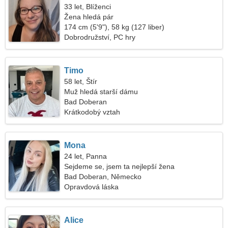
33 let, Blíženci
Žena hledá pár
174 cm (5'9"), 58 kg (127 liber)
Dobrodružství, PC hry
Timo
58 let, Štír
Muž hledá starší dámu
Bad Doberan
Krátkodobý vztah
Mona
24 let, Panna
Sejdeme se, jsem ta nejlepší žena
Bad Doberan, Německo
Opravdová láska
Alice