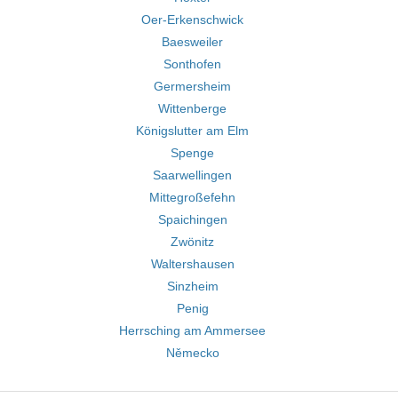
Oer-Erkenschwick
Baesweiler
Sonthofen
Germersheim
Wittenberge
Königslutter am Elm
Spenge
Saarwellingen
Mittegroßefehn
Spaichingen
Zwönitz
Waltershausen
Sinzheim
Penig
Herrsching am Ammersee
Německo