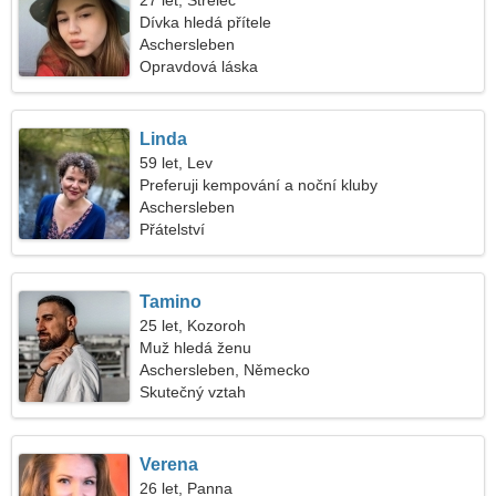
27 let, Střelec
Dívka hledá přítele
Aschersleben
Opravdová láska
Linda
59 let, Lev
Preferuji kempování a noční kluby
Aschersleben
Přátelství
Tamino
25 let, Kozoroh
Muž hledá ženu
Aschersleben, Německo
Skutečný vztah
Verena
26 let, Panna