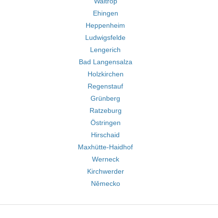
Waltrop
Ehingen
Heppenheim
Ludwigsfelde
Lengerich
Bad Langensalza
Holzkirchen
Regenstauf
Grünberg
Ratzeburg
Östringen
Hirschaid
Maxhütte-Haidhof
Werneck
Kirchwerder
Německo