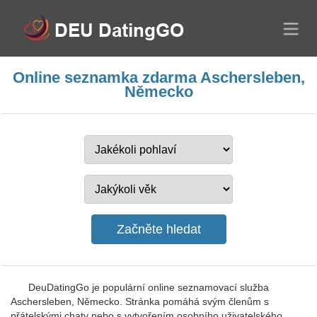
Online seznamka zdarma Aschersleben,
Německo
DeuDatingGo je populární online seznamovací služba
Aschersleben, Německo. Stránka pomáhá svým členům s
přátelskými chaty nebo s vytvořením osobního uživatelského