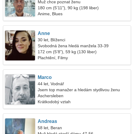
Muž chce poznat ženu
180 cm (5'11"), 90 kg (198 liber)
Anime, Blues
Anne
30 let, Blíženci
Svobodná žena hledá manžela 33-39
172 cm (5'8"), 59 kg (130 liber)
Plachtění, Filmy
Marco
44 let, Vodnář
Jsem top manažer a hledám stydlivou ženu
Aschersleben
Krátkodobý vztah
Andreas
58 let, Beran
Muž hledá starší dámu 47-56