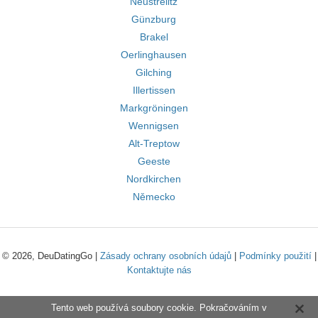
Neustrelitz
Günzburg
Brakel
Oerlinghausen
Gilching
Illertissen
Markgröningen
Wennigsen
Alt-Treptow
Geeste
Nordkirchen
Německo
© 2026, DeuDatingGo |
Zásady ochrany osobních údajů
|
Podmínky použití
|
Kontaktujte nás
Tento web používá soubory cookie. Pokračováním v