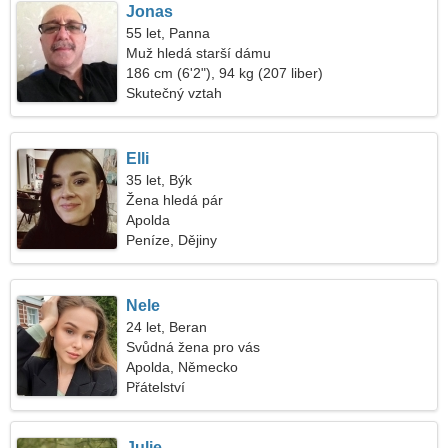
Jonas
55 let, Panna
Muž hledá starší dámu
186 cm (6'2"), 94 kg (207 liber)
Skutečný vztah
Elli
35 let, Býk
Žena hledá pár
Apolda
Peníze, Dějiny
Nele
24 let, Beran
Svůdná žena pro vás
Apolda, Německo
Přátelství
Julie